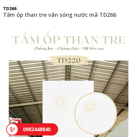
TD266
Tấm ốp than tre vân sóng nước mã TD266
0982448840