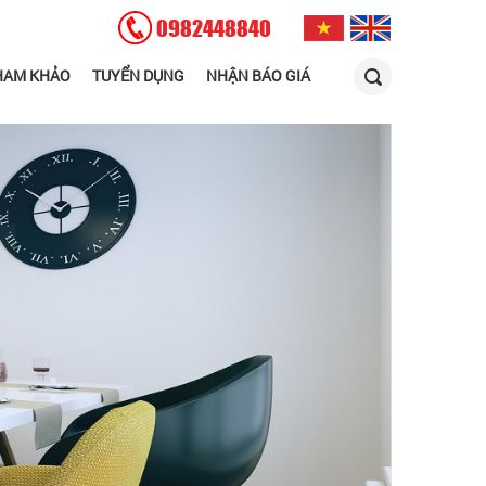
0982448840
THAM KHẢO
TUYỂN DỤNG
NHẬN BÁO GIÁ