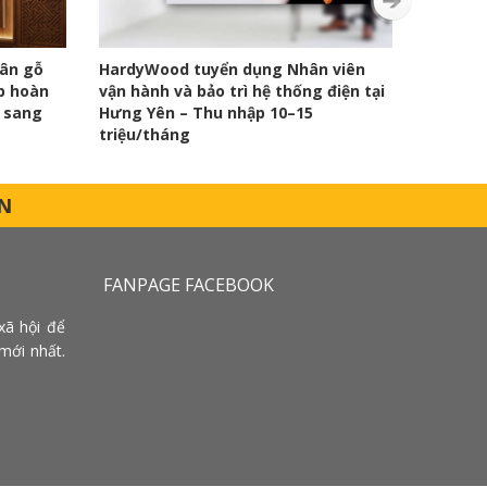
ân gỗ
HardyWood tuyển dụng Nhân viên
Tuyển d
p hoàn
vận hành và bảo trì hệ thống điện tại
Yên – T
 sang
Hưng Yên – Thu nhập 10–15
làm ng
triệu/tháng
N
FANPAGE FACEBOOK
xã hội để
mới nhất.