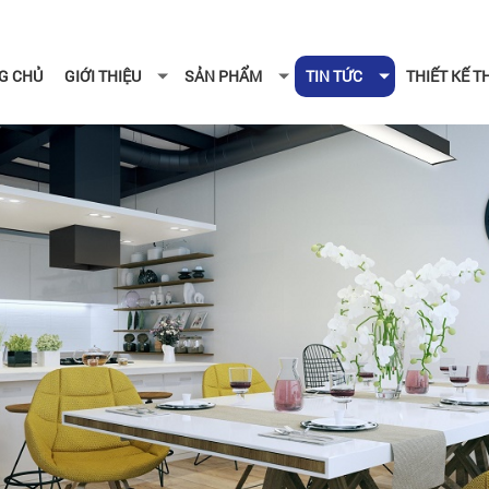
G CHỦ
GIỚI THIỆU
SẢN PHẨM
TIN TỨC
THIẾT KẾ 