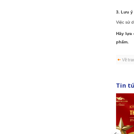
3. Lưu ý
Việc sử 
Hãy lựa 
phẩm.
Về tra
Tin t