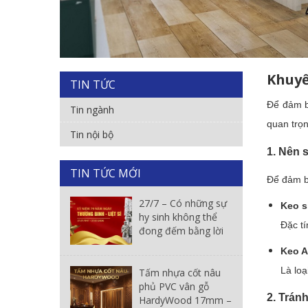
Khuyế
TIN TỨC
Để đảm 
Tin ngành
quan trọn
Tin nội bộ
1. Nên 
TIN TỨC MỚI
Để đảm b
27/7 – Có những sự
Keo s
hy sinh không thể
Đặc tí
đong đếm bằng lời
Keo A
Là loạ
Tấm nhựa cốt nâu
phủ PVC vân gỗ
2. Trán
HardyWood 17mm –