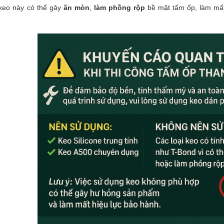
 keo này có thể gây
ăn mòn
,
làm phồng rộp
bề mặt tấm ốp, làm mất