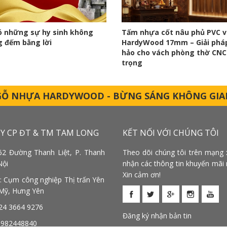
Có những sự hy sinh không
Tấm nhựa cốt nâu phủ PVC v
g đếm bằng lời
HardyWood 17mm – Giải phá
hảo cho vách phòng thờ CNC
trọng
GỖ NHỰA HARDYWOOD - BỪNG SÁNG KHÔNG GIA
Y CP ĐT & TM TAM LONG
KẾT NỐI VỚI CHÚNG TÔI
 62 Đường Thanh Liệt, P. Thanh
Theo dõi chúng tôi trên mạng 
Nội
nhận các thông tin khuyến mãi 
Xin cảm ơn!
 Cụm công nghiệp Thị trấn Yên
Mỹ, Hưng Yên
24 3664 9276
Đăng ký nhận bản tin
 0982448840