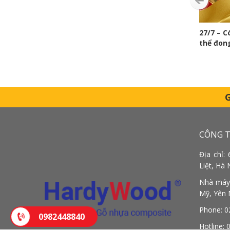
vc vân
Kỷ niệm 136 năm Ngày sinh Chủ tịch
27/7 – 
ất xuất
Hồ Chí Minh (19/05/1890 – 19/05/2026)
thể đon
CÔNG T
Địa chỉ:
Liệt, Hà 
Nhà máy:
Mỹ, Yên 
Phone: 0
0982448840
Hotline: