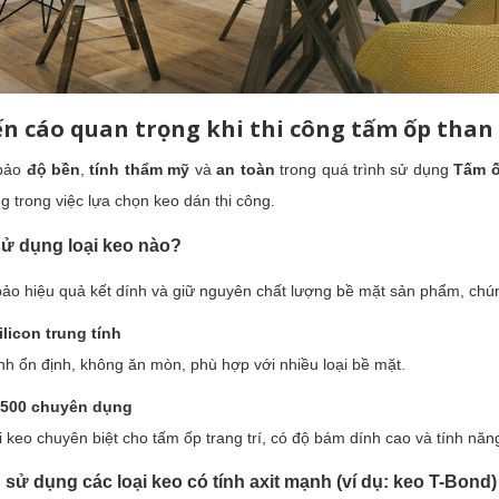
n cáo quan trọng khi thi công tấm ốp than 
bảo
độ bền
,
tính thẩm mỹ
và
an toàn
trong quá trình sử dụng
Tấm ố
g trong việc lựa chọn keo dán thi công.
sử dụng loại keo nào?
ảo hiệu quả kết dính và giữ nguyên chất lượng bề mặt sản phẩm, chú
ilicon trung tính
nh ổn định, không ăn mòn, phù hợp với nhiều loại bề mặt.
500 chuyên dụng
i keo chuyên biệt cho tấm ốp trang trí, có độ bám dính cao và tính năn
h sử dụng các loại
keo có tính axit mạnh (ví dụ: keo T-Bond)